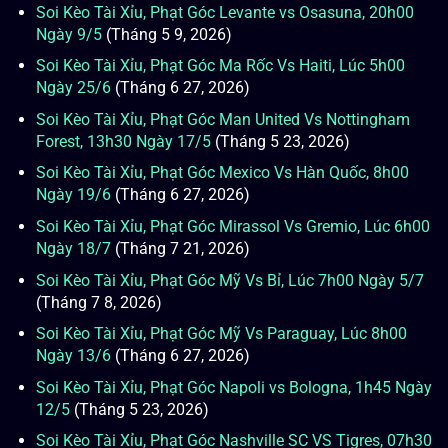
Soi Kèo Tài Xỉu, Phạt Góc Levante vs Osasuna, 20h00
Ngày 9/5
(Tháng 5 9, 2026)
Soi Kèo Tài Xỉu, Phạt Góc Ma Rốc Vs Haiti, Lúc 5h00
Ngày 25/6
(Tháng 6 27, 2026)
Soi Kèo Tài Xỉu, Phạt Góc Man United Vs Nottingham
Forest, 13h30 Ngày 17/5
(Tháng 5 23, 2026)
Soi Kèo Tài Xỉu, Phạt Góc Mexico Vs Hàn Quốc, 8h00
Ngày 19/6
(Tháng 6 27, 2026)
Soi Kèo Tài Xỉu, Phạt Góc Mirassol Vs Gremio, Lúc 6h00
Ngày 18/7
(Tháng 7 21, 2026)
Soi Kèo Tài Xỉu, Phạt Góc Mỹ Vs Bỉ, Lúc 7h00 Ngày 5/7
(Tháng 7 8, 2026)
Soi Kèo Tài Xỉu, Phạt Góc Mỹ Vs Paraguay, Lúc 8h00
Ngày 13/6
(Tháng 6 27, 2026)
Soi Kèo Tài Xỉu, Phạt Góc Napoli vs Bologna, 1h45 Ngày
12/5
(Tháng 5 23, 2026)
Soi Kèo Tài Xỉu, Phạt Góc Nashville SC VS Tigres, 07h30