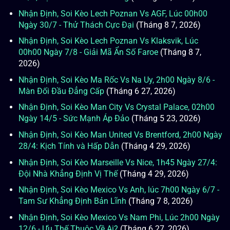
Nhận Định, Soi Kèo Lech Poznan Vs AGF, Lúc 00h00
Ngày 30/7 - Thử Thách Cực Đại
(Tháng 8 7, 2026)
Nhận Định, Soi Kèo Lech Poznan Vs Klaksvik, Lúc
00h00 Ngày 7/8 - Giải Mã Ẩn Số Faroe
(Tháng 8 7,
2026)
Nhận Định, Soi Kèo Ma Rốc Vs Na Uy, 2h00 Ngày 8/6 -
Màn Đối Đầu Đẳng Cấp
(Tháng 6 27, 2026)
Nhận Định, Soi Kèo Man City Vs Crystal Palace, 02h00
Ngày 14/5 - Sức Mạnh Áp Đảo
(Tháng 5 23, 2026)
Nhận Định, Soi Kèo Man United Vs Brentford, 2h00 Ngày
28/4: Kịch Tính và Hấp Dẫn
(Tháng 4 29, 2026)
Nhận Định, Soi Kèo Marseille Vs Nice, 1h45 Ngày 27/4:
Đội Nhà Khẳng Định Vị Thế
(Tháng 4 29, 2026)
Nhận Định, Soi Kèo Mexico Vs Anh, lúc 7h00 Ngày 6/7 -
Tam Sư Khẳng Định Bản Lĩnh
(Tháng 7 8, 2026)
Nhận Định, Soi Kèo Mexico Vs Nam Phi, Lúc 2h00 Ngày
12/6 - Ưu Thế Thuộc Về Ai?
(Tháng 6 27, 2026)