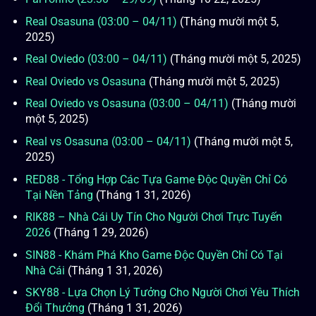
Real Osasuna (03:00 – 04/11)
(Tháng mười một 5,
2025)
Real Oviedo (03:00 – 04/11)
(Tháng mười một 5, 2025)
Real Oviedo vs Osasuna
(Tháng mười một 5, 2025)
Real Oviedo vs Osasuna (03:00 – 04/11)
(Tháng mười
một 5, 2025)
Real vs Osasuna (03:00 – 04/11)
(Tháng mười một 5,
2025)
RED88 - Tổng Hợp Các Tựa Game Độc Quyền Chỉ Có
Tại Nền Tảng
(Tháng 1 31, 2026)
RIK88 – Nhà Cái Uy Tín Cho Người Chơi Trực Tuyến
2026
(Tháng 1 29, 2026)
SIN88 - Khám Phá Kho Game Độc Quyền Chỉ Có Tại
Nhà Cái
(Tháng 1 31, 2026)
SKY88 - Lựa Chọn Lý Tưởng Cho Người Chơi Yêu Thích
Đổi Thưởng
(Tháng 1 31, 2026)