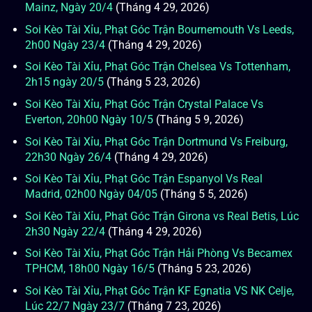
Mainz, Ngày 20/4
(Tháng 4 29, 2026)
Soi Kèo Tài Xỉu, Phạt Góc Trận Bournemouth Vs Leeds,
2h00 Ngày 23/4
(Tháng 4 29, 2026)
Soi Kèo Tài Xỉu, Phạt Góc Trận Chelsea Vs Tottenham,
2h15 ngày 20/5
(Tháng 5 23, 2026)
Soi Kèo Tài Xỉu, Phạt Góc Trận Crystal Palace Vs
Everton, 20h00 Ngày 10/5
(Tháng 5 9, 2026)
Soi Kèo Tài Xỉu, Phạt Góc Trận Dortmund Vs Freiburg,
22h30 Ngày 26/4
(Tháng 4 29, 2026)
Soi Kèo Tài Xỉu, Phạt Góc Trận Espanyol Vs Real
Madrid, 02h00 Ngày 04/05
(Tháng 5 5, 2026)
Soi Kèo Tài Xỉu, Phạt Góc Trận Girona vs Real Betis, Lúc
2h30 Ngày 22/4
(Tháng 4 29, 2026)
Soi Kèo Tài Xỉu, Phạt Góc Trận Hải Phòng Vs Becamex
TPHCM, 18h00 Ngày 16/5
(Tháng 5 23, 2026)
Soi Kèo Tài Xỉu, Phạt Góc Trận KF Egnatia VS NK Celje,
Lúc 22/7 Ngày 23/7
(Tháng 7 23, 2026)