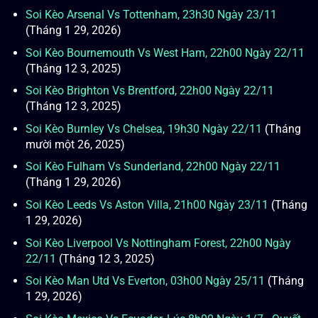
Soi Kèo Arsenal Vs Tottenham, 23h30 Ngày 23/11
(Tháng 1 29, 2026)
Soi Kèo Bournemouth Vs West Ham, 22h00 Ngày 22/11
(Tháng 12 3, 2025)
Soi Kèo Brighton Vs Brentford, 22h00 Ngày 22/11
(Tháng 12 3, 2025)
Soi Kèo Burnley Vs Chelsea, 19h30 Ngày 22/11
(Tháng
mười một 26, 2025)
Soi Kèo Fulham Vs Sunderland, 22h00 Ngày 22/11
(Tháng 1 29, 2026)
Soi Kèo Leeds Vs Aston Villa, 21h00 Ngày 23/11
(Tháng
1 29, 2026)
Soi Kèo Liverpool Vs Nottingham Forest, 22h00 Ngày
22/11
(Tháng 12 3, 2025)
Soi Kèo Man Utd Vs Everton, 03h00 Ngày 25/11
(Tháng
1 29, 2026)