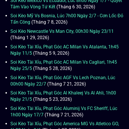
Soi Kèo Mexico Vs Ecuador, Lúc 8h00 Ngày 1/7 - Quyết
Tâm Vào Vòng Tứ Kết
(Tháng 6 30, 2026)
Soi Kèo Mỹ Vs Bosnia, Lúc 7h00 Ngày 2/7 - Cơn Lốc Đỏ
Tấn Công
(Tháng 7 8, 2026)
Soi Kèo Newcastle Vs Man City, 00h30 Ngày 23/11
(Tháng 1 29, 2026)
Soi Kèo Tài Xỉu, Phạt Góc AC Milan Vs Atalanta, 1h45
Ngày 11/5
(Tháng 5 9, 2026)
Soi Kèo Tài Xỉu, Phạt Góc AC Milan Vs Cagliari, 1h45
Ngày 25/5
(Tháng 5 28, 2026)
Soi Kèo Tài Xỉu, Phạt Góc AGF Vs Lech Poznan, Lúc
00h00 Ngày 22/7
(Tháng 7 21, 2026)
Soi Kèo Tài Xỉu, Phạt Góc Al Khaleej Vs Al Ahli, 1h00
Ngày 21/5
(Tháng 5 23, 2026)
Soi Kèo Tài Xỉu, Phạt Góc Aluminij Vs FC Sheriff, Lúc
1h00 Ngày 17/7
(Tháng 7 21, 2026)
Soi Kèo Tài Xỉu, Phạt Góc America MG Vs Atletico GO,