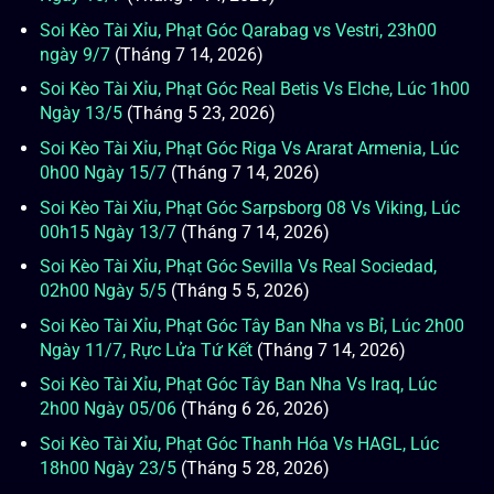
Soi Kèo Tài Xỉu, Phạt Góc Qarabag vs Vestri, 23h00
ngày 9/7
(Tháng 7 14, 2026)
Soi Kèo Tài Xỉu, Phạt Góc Real Betis Vs Elche, Lúc 1h00
Ngày 13/5
(Tháng 5 23, 2026)
Soi Kèo Tài Xỉu, Phạt Góc Riga Vs Ararat Armenia, Lúc
0h00 Ngày 15/7
(Tháng 7 14, 2026)
Soi Kèo Tài Xỉu, Phạt Góc Sarpsborg 08 Vs Viking, Lúc
00h15 Ngày 13/7
(Tháng 7 14, 2026)
Soi Kèo Tài Xỉu, Phạt Góc Sevilla Vs Real Sociedad,
02h00 Ngày 5/5
(Tháng 5 5, 2026)
Soi Kèo Tài Xỉu, Phạt Góc Tây Ban Nha vs Bỉ, Lúc 2h00
Ngày 11/7, Rực Lửa Tứ Kết
(Tháng 7 14, 2026)
Soi Kèo Tài Xỉu, Phạt Góc Tây Ban Nha Vs Iraq, Lúc
2h00 Ngày 05/06
(Tháng 6 26, 2026)
Soi Kèo Tài Xỉu, Phạt Góc Thanh Hóa Vs HAGL, Lúc
18h00 Ngày 23/5
(Tháng 5 28, 2026)