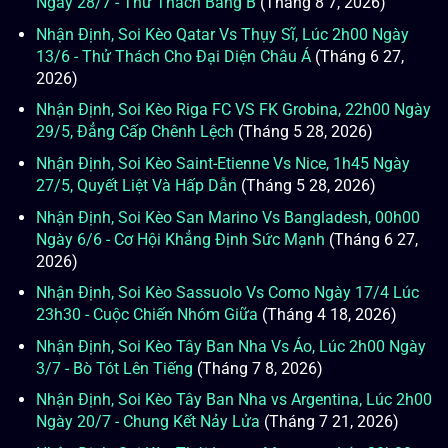
Ngày 28/7 - Thử Thách Bảng B
(Tháng 8 7, 2026)
Nhận Định, Soi Kèo Qatar Vs Thụy Sĩ, Lúc 2h00 Ngày
13/6 - Thử Thách Cho Đại Diện Châu Á
(Tháng 6 27,
2026)
Nhận Định, Soi Kèo Riga FC VS FK Grobina, 22h00 Ngày
29/5, Đẳng Cấp Chênh Lệch
(Tháng 5 28, 2026)
Nhận Định, Soi Kèo Saint-Etienne Vs Nice, 1h45 Ngày
27/5, Quyết Liệt Và Hấp Dẫn
(Tháng 5 28, 2026)
Nhận Định, Soi Kèo San Marino Vs Bangladesh, 00h00
Ngày 6/6 - Cơ Hội Khẳng Định Sức Mạnh
(Tháng 6 27,
2026)
Nhận Định, Soi Kèo Sassuolo Vs Como Ngày 17/4 Lúc
23h30 - Cuộc Chiến Nhóm Giữa
(Tháng 4 18, 2026)
Nhận Định, Soi Kèo Tây Ban Nha Vs Áo, Lúc 2h00 Ngày
3/7 - Bò Tót Lên Tiếng
(Tháng 7 8, 2026)
Nhận Định, Soi Kèo Tây Ban Nha vs Argentina, Lúc 2h00
Ngày 20/7 - Chung Kết Nảy Lửa
(Tháng 7 21, 2026)