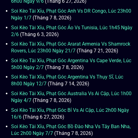
6h00 Ngày 9/6
(Tháng 6 27, 2026)
Soi Kèo Tài Xỉu, Phạt Góc Anh Vs DR Congo, Lúc 23h00
Ngày 1/7
(Tháng 7 8, 2026)
Soi Kèo Tài Xỉu, Phạt Góc Áo Vs Tunisia, Lúc 1h45 Ngày
2/6
(Tháng 6 3, 2026)
Soi Kèo Tài Xỉu, Phạt Góc Ararat Armenia Vs Shamrock
Rovers, Lúc 23h00 Ngày 21/7
(Tháng 7 21, 2026)
Soi Kèo Tài Xỉu, Phạt Góc Argentina Vs Cape Verde, Lúc
5h00 Ngày 2/7
(Tháng 7 8, 2026)
Soi Kèo Tài Xỉu, Phạt Góc Argentina Vs Thụy Sĩ, Lúc
8h00 Ngày 12/7
(Tháng 7 14, 2026)
Soi Kèo Tài Xỉu, Phạt Góc Australia Vs Ai Cập, Lúc 1h00
Ngày 4/7
(Tháng 7 8, 2026)
Soi Kèo Tài Xỉu, Phạt Góc Bỉ Vs Ai Cập, Lúc 2h00 Ngày
16/6
(Tháng 6 27, 2026)
Soi Kèo Tài Xỉu, Phạt Góc Bồ Đào Nha Vs Tây Ban Nha,
Lúc 2h00 Ngày 7/7
(Tháng 7 8, 2026)