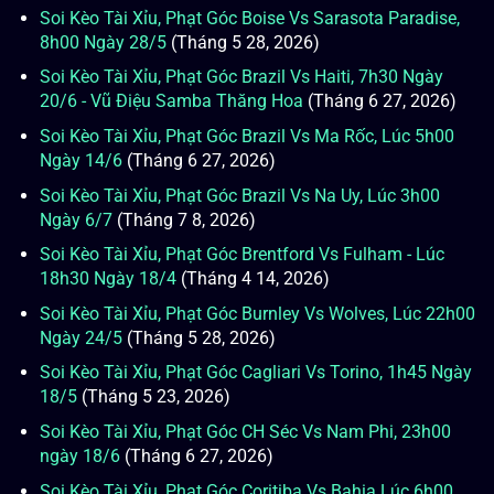
Soi Kèo Tài Xỉu, Phạt Góc Boise Vs Sarasota Paradise,
8h00 Ngày 28/5
(Tháng 5 28, 2026)
Soi Kèo Tài Xỉu, Phạt Góc Brazil Vs Haiti, 7h30 Ngày
20/6 - Vũ Điệu Samba Thăng Hoa
(Tháng 6 27, 2026)
Soi Kèo Tài Xỉu, Phạt Góc Brazil Vs Ma Rốc, Lúc 5h00
Ngày 14/6
(Tháng 6 27, 2026)
Soi Kèo Tài Xỉu, Phạt Góc Brazil Vs Na Uy, Lúc 3h00
Ngày 6/7
(Tháng 7 8, 2026)
Soi Kèo Tài Xỉu, Phạt Góc Brentford Vs Fulham - Lúc
18h30 Ngày 18/4
(Tháng 4 14, 2026)
Soi Kèo Tài Xỉu, Phạt Góc Burnley Vs Wolves, Lúc 22h00
Ngày 24/5
(Tháng 5 28, 2026)
Soi Kèo Tài Xỉu, Phạt Góc Cagliari Vs Torino, 1h45 Ngày
18/5
(Tháng 5 23, 2026)
Soi Kèo Tài Xỉu, Phạt Góc CH Séc Vs Nam Phi, 23h00
ngày 18/6
(Tháng 6 27, 2026)
Soi Kèo Tài Xỉu, Phạt Góc Coritiba Vs Bahia Lúc 6h00