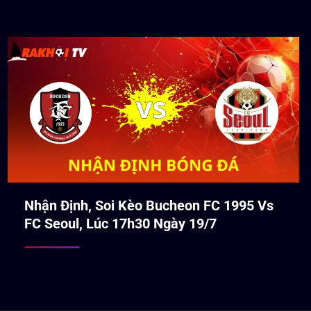
Nhận Định, Soi Kèo Bucheon FC 1995 Vs
FC Seoul, Lúc 17h30 Ngày 19/7