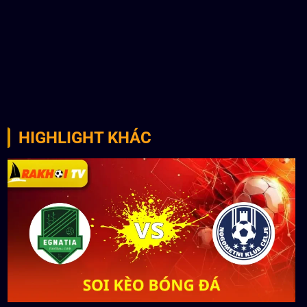
HIGHLIGHT KHÁC