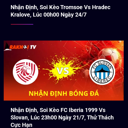
Nhận Định, Soi Kèo Tromsoe Vs Hradec
Kralove, Lúc 00h00 Ngày 24/7
Nhận Định, Soi Kèo FC Iberia 1999 Vs
Slovan, Lúc 23h00 Ngày 21/7, Thử Thách
Cực Hạn