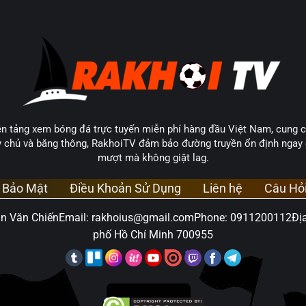
n tảng xem bóng đá trực tuyến miễn phí hàng đầu Việt Nam, cung c
 máy chủ và băng thông, RakhoiTV đảm bảo đường truyền ổn định ngay
mượt mà không giật lag.
 Bảo Mật
Điều Khoản Sử Dụng
Liên hệ
Câu Hỏ
ần Văn ChiếnEmail:
rakhoius@gmail.comPhone
: 0911200112Địa 
phố Hồ Chí Minh 700955