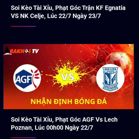
Soi Kèo Tài Xỉu, Phạt Góc Trận KF Egnatia
VS NK Celje, Lúc 22/7 Ngày 23/7
Soi Kèo Tài Xỉu, Phạt Góc AGF Vs Lech
Poznan, Lúc 00h00 Ngày 22/7