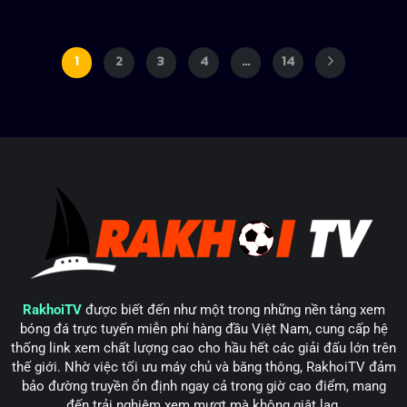
1
2
3
4
…
14
RakhoiTV
được biết đến như một trong những nền tảng xem
bóng đá trực tuyến miễn phí hàng đầu Việt Nam, cung cấp hệ
thống link xem chất lượng cao cho hầu hết các giải đấu lớn trên
thế giới. Nhờ việc tối ưu máy chủ và băng thông, RakhoiTV đảm
bảo đường truyền ổn định ngay cả trong giờ cao điểm, mang
đến trải nghiệm xem mượt mà không giật lag.