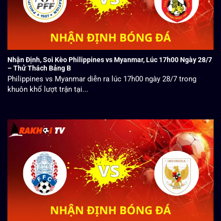
Nhận Định, Soi Kèo Philippines vs Myanmar, Lúc 17h00 Ngày 28/7
– Thử Thách Bảng B
Philippines vs Myanmar diễn ra lúc 17h00 ngày 28/7 trong
khuôn khổ lượt trận tại...