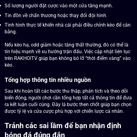
Số lượng người đặt cược vào một cửa tăng mạnh.
Tin đồn về chấn thương hoặc thay đổi đội hình.
Tình hình thực tế khiến nhà cái phải điều chỉnh kèo để cân
bằng.
Nếu kèo hạ, odd giảm hoặc tăng thất thường, đó có thể là
tín hiệu mạnh về xu hướng trận đấu. Việc cập nhật liên tục
trên RAKHOITV giúp bạn không bỏ lỡ “thời điểm vàng” vào
kèo.
Tổng hợp thông tin nhiều nguồn
Sau khi hoàn tất các bước thu thập, phân tích và theo dõi
biến động, người chơi cần tổng hợp tất cả thông tin để đưa
ra kết luận cuối cùng. Đây là bước then chốt giúp bạn chọn
được tỷ lệ và cửa cược phù hợp với chiến lược cá nhân.
Tránh các sai lầm để bạn nhận định
bóng đá đúng đắn