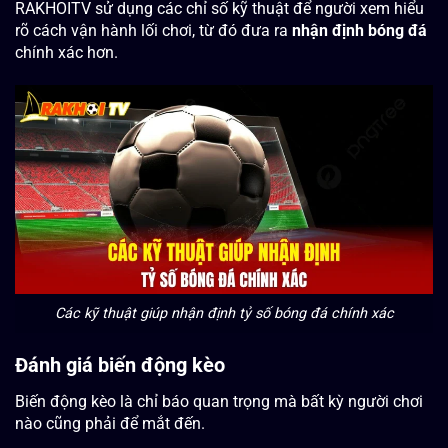
RAKHOITV sử dụng các chỉ số kỹ thuật để người xem hiểu
rõ cách vận hành lối chơi, từ đó đưa ra
nhận định bóng đá
chính xác hơn.
Các kỹ thuật giúp nhận định tỷ số bóng đá chính xác
Đánh giá biến động kèo
Biến động kèo là chỉ báo quan trọng mà bất kỳ người chơi
nào cũng phải để mắt đến.