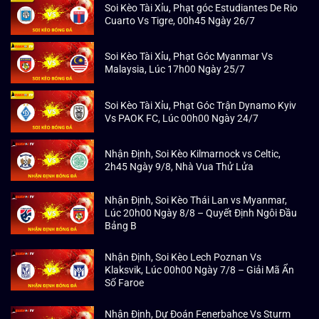
Soi Kèo Tài Xỉu, Phạt góc Estudiantes De Rio
Cuarto Vs Tigre, 00h45 Ngày 26/7
Soi Kèo Tài Xỉu, Phạt Góc Myanmar Vs
Malaysia, Lúc 17h00 Ngày 25/7
Soi Kèo Tài Xỉu, Phạt Góc Trận Dynamo Kyiv
Vs PAOK FC, Lúc 00h00 Ngày 24/7
Nhận Định, Soi Kèo Kilmarnock vs Celtic,
2h45 Ngày 9/8, Nhà Vua Thử Lửa
Nhận Định, Soi Kèo Thái Lan vs Myanmar,
Lúc 20h00 Ngày 8/8 – Quyết Định Ngôi Đầu
Bảng B
Nhận Định, Soi Kèo Lech Poznan Vs
Klaksvik, Lúc 00h00 Ngày 7/8 – Giải Mã Ẩn
Số Faroe
Nhận Định, Dự Đoán Fenerbahce Vs Sturm