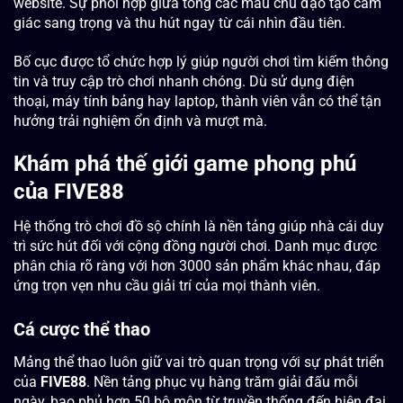
website. Sự phối hợp giữa tông các màu chủ đạo tạo cảm
giác sang trọng và thu hút ngay từ cái nhìn đầu tiên.
Bố cục được tổ chức hợp lý giúp người chơi tìm kiếm thông
tin và truy cập trò chơi nhanh chóng. Dù sử dụng điện
thoại, máy tính bảng hay laptop, thành viên vẫn có thể tận
hưởng trải nghiệm ổn định và mượt mà.
Khám phá thế giới game phong phú
của FIVE88
Hệ thống trò chơi đồ sộ chính là nền tảng giúp nhà cái duy
trì sức hút đối với cộng đồng người chơi. Danh mục được
phân chia rõ ràng với hơn 3000 sản phẩm khác nhau, đáp
ứng trọn vẹn nhu cầu giải trí của mọi thành viên.
Cá cược thể thao
Mảng thể thao luôn giữ vai trò quan trọng với sự phát triển
của
FIVE88
. Nền tảng phục vụ hàng trăm giải đấu mỗi
ngày, bao phủ hơn 50 bộ môn từ truyền thống đến hiện đại.