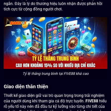
ngắn. Đây là lý do thương hiệu luôn nhận được phản hồi
tích cực từ cộng đồng người chơi.
Tỷ lệ thắng trung bình tại FIVE88 khá cao
Giao diện thân thiện
Thiết kế giao diện giữ vai trò quan trọng trong trải nghiệm
của người dùng khi tham gia cá độ trực tuyến.
FIVE88
hiểu
rõ yếu tố này nên đã đầu tư kỹ lưỡng vào từng chi tiết của