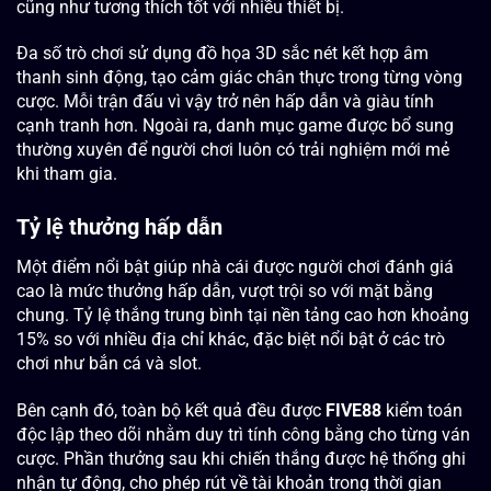
cũng như tương thích tốt với nhiều thiết bị.
Đa số trò chơi sử dụng đồ họa 3D sắc nét kết hợp âm
thanh sinh động, tạo cảm giác chân thực trong từng vòng
cược. Mỗi trận đấu vì vậy trở nên hấp dẫn và giàu tính
cạnh tranh hơn. Ngoài ra, danh mục game được bổ sung
thường xuyên để người chơi luôn có trải nghiệm mới mẻ
khi tham gia.
Tỷ lệ thưởng hấp dẫn
Một điểm nổi bật giúp nhà cái được người chơi đánh giá
cao là mức thưởng hấp dẫn, vượt trội so với mặt bằng
chung. Tỷ lệ thắng trung bình tại nền tảng cao hơn khoảng
15% so với nhiều địa chỉ khác, đặc biệt nổi bật ở các trò
chơi như bắn cá và slot.
Bên cạnh đó, toàn bộ kết quả đều được
FIVE88
kiểm toán
độc lập theo dõi nhằm duy trì tính công bằng cho từng ván
cược. Phần thưởng sau khi chiến thắng được hệ thống ghi
nhận tự động, cho phép rút về tài khoản trong thời gian