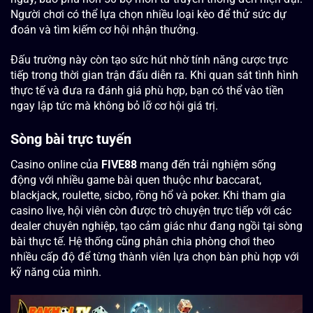
Người chơi có thể lựa chọn nhiều loại kèo để thử sức dự
đoán và tìm kiếm cơ hội nhận thưởng.
Đấu trường này còn tạo sức hút nhờ tính năng cược trực
tiếp trong thời gian trận đấu diễn ra. Khi quan sát tình hình
thực tế và đưa ra đánh giá phù hợp, bạn có thể vào tiền
ngay lập tức mà không bỏ lỡ cơ hội giá trị.
Sòng bài trực tuyến
Casino online của
FIVE88
mang đến trải nghiệm sống
động với nhiều game bài quen thuộc như baccarat,
blackjack, roulette, sicbo, rồng hổ và poker. Khi tham gia
casino live, hội viên còn được trò chuyện trực tiếp với các
dealer chuyên nghiệp, tạo cảm giác như đang ngồi tại sòng
bài thực tế. Hệ thống cũng phân chia phòng chơi theo
nhiều cấp độ để từng thành viên lựa chọn bàn phù hợp với
kỹ năng của mình.