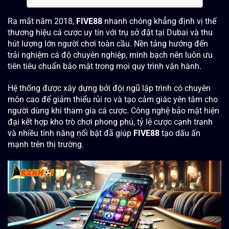
Ra mắt năm 2018,
FIVE88
nhanh chóng khẳng định vị thế
thương hiệu cá cược uy tín với trụ sở đặt tại Dubai và thu
hút lượng lớn người chơi toàn cầu. Nền tảng hướng đến
trải nghiệm cá độ chuyên nghiệp, minh bạch nên luôn ưu
tiên tiêu chuẩn bảo mật trong mọi quy trình vận hành.
Hệ thống được xây dựng bởi đội ngũ lập trình có chuyên
môn cao để giảm thiểu rủi ro và tạo cảm giác yên tâm cho
người dùng khi tham gia cá cược. Công nghệ bảo mật hiện
đại kết hợp kho trò chơi phong phú, tỷ lệ cược cạnh tranh
và nhiều tính năng nổi bật đã giúp
FIVE88
tạo dấu ấn
mạnh trên thị trường.