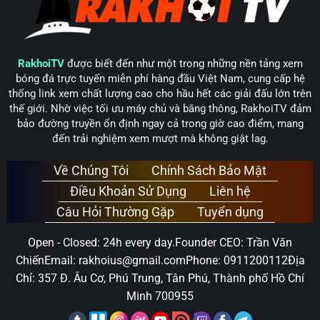
RakhoiTV
được biết đến như một trong những nền tảng xem
bóng đá trực tuyến miễn phí hàng đầu Việt Nam, cung cấp hệ
thống link xem chất lượng cao cho hầu hết các giải đấu lớn trên
thế giới. Nhờ việc tối ưu máy chủ và băng thông, RakhoiTV đảm
bảo đường truyền ổn định ngay cả trong giờ cao điểm, mang
đến trải nghiệm xem mượt mà không giật lag.
Về Chúng Tôi
Chính Sách Bảo Mật
Điều Khoản Sử Dụng
Liên hệ
Câu Hỏi Thường Gặp
Tuyển dụng
Open - Closed: 24h every day.Founder CEO: Trần Văn
ChiếnEmail:
rakhoius@gmail.comPhone
: 0911200112Địa
Chỉ: 357 Đ. Âu Cơ, Phú Trung, Tân Phú, Thành phố Hồ Chí
Minh 700955