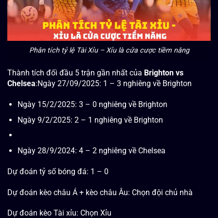
Phân tích tỷ lệ Tài Xỉu – Xỉu là cửa cược tiềm năng
Thành tích đối đầu 5 trận gần nhất của
Brighton vs
Chelsea
:Ngày 27/09/2025: 1 – 3 nghiêng về Brighton
Ngày 15/2/2025: 3 – 0 nghiêng về Brighton
Ngày 9/2/2025: 2 – 1 nghiêng về Brighton
Ngày 28/9/2024: 4 – 2 nghiêng về Chelsea
Dự đoán tỷ số bóng đá: 1 – 0
Dự đoán kèo châu Á + kèo châu Âu: Chọn đội chủ nhà
Dự đoán kèo Tài xỉu: Chọn Xỉu