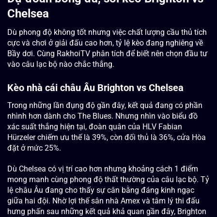
Chelsea
Dù phong độ không tốt nhưng việc chất lượng cầu thủ tích
cực và chơi ở giải đấu cao hơn, tỷ lệ kèo đang nghiêng về
Bầy dơi. Cùng RakhoiTV phân tích để biết nên chọn đầu tư
vào câu lạc bộ nào chắc thắng.
Kèo nhà cái châu Âu Brighton vs Chelsea
Trong những lần đụng độ gần đây, kết quả đang có phần
nhình hơn dành cho The Blues. Nhưng nhìn vào biểu đồ
xác suất thắng hiện tại, đoàn quân của HLV
Fabian
Hürzeler chiếm ưu thế là 39%, còn đối thủ là 36%, cửa Hòa
đặt ở mức 25%.
Dù Chelsea có vị trí cao hơn nhưng khoảng cách 1 điểm
mong manh cùng phong độ thất thường của câu lạc bộ. Tỷ
lệ châu Âu đang cho thấy sự cân bằng đáng kinh ngạc
giữa hai đội. Nhờ lợi thế sân nhà Amex và tâm lý thi đấu
hưng phấn sau những kết quả khả quan gần đây, Brighton