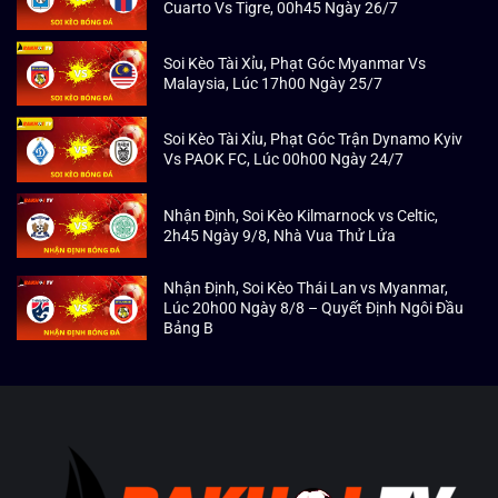
Cuarto Vs Tigre, 00h45 Ngày 26/7
Soi Kèo Tài Xỉu, Phạt Góc Myanmar Vs
Malaysia, Lúc 17h00 Ngày 25/7
Soi Kèo Tài Xỉu, Phạt Góc Trận Dynamo Kyiv
Vs PAOK FC, Lúc 00h00 Ngày 24/7
Nhận Định, Soi Kèo Kilmarnock vs Celtic,
2h45 Ngày 9/8, Nhà Vua Thử Lửa
Nhận Định, Soi Kèo Thái Lan vs Myanmar,
Lúc 20h00 Ngày 8/8 – Quyết Định Ngôi Đầu
Bảng B