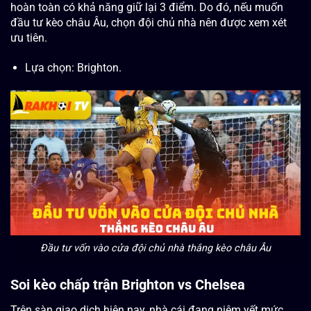
hoàn toàn có khả năng giữ lại 3 điểm. Do đó, nếu muốn
đầu tư kèo châu Âu, chọn đội chủ nhà nên được xem xét
ưu tiên.
Lựa chọn: Brighton.
Đầu tư vốn vào cửa đội chủ nhà thắng kèo châu Âu
Soi kèo chấp trận Brighton vs Chelsea
Trên sàn giao dịch hiện nay, nhà cái đang niêm yết mức