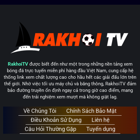
RakhoiTV
được biết đến như một trong những nền tảng xem
bóng đá trực tuyến miễn phí hàng đầu Việt Nam, cung cấp hệ
thống link xem chất lượng cao cho hầu hết các giải đấu lớn trên
thế giới. Nhờ việc tối ưu máy chủ và băng thông, RakhoiTV đảm
bảo đường truyền ổn định ngay cả trong giờ cao điểm, mang
đến trải nghiệm xem mượt mà không giật lag.
Về Chúng Tôi
Chính Sách Bảo Mật
Điều Khoản Sử Dụng
Liên hệ
Câu Hỏi Thường Gặp
Tuyển dụng