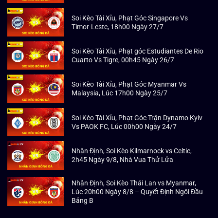
Soi Kèo Tài Xỉu, Phạt Góc Singapore Vs
Timor-Leste, 18h00 Ngày 27/7
Soi Kèo Tài Xỉu, Phạt góc Estudiantes De Rio
Cuarto Vs Tigre, 00h45 Ngày 26/7
Soi Kèo Tài Xỉu, Phạt Góc Myanmar Vs
Malaysia, Lúc 17h00 Ngày 25/7
Soi Kèo Tài Xỉu, Phạt Góc Trận Dynamo Kyiv
Vs PAOK FC, Lúc 00h00 Ngày 24/7
Nhận Định, Soi Kèo Kilmarnock vs Celtic,
2h45 Ngày 9/8, Nhà Vua Thử Lửa
Nhận Định, Soi Kèo Thái Lan vs Myanmar,
Lúc 20h00 Ngày 8/8 – Quyết Định Ngôi Đầu
Bảng B