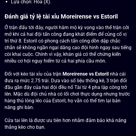
Lựa chọn: Hòa (X).
Đánh giá tỷ lệ tài xỉu Moreirense vs Estoril
Ở trận đấu tới đây, người hâm mộ kỳ vọng vào thế trận cởi
mở khi cả hai đội tấn công đang khát điểm để củng cố vị
trí thứ 8. Estoril có phong cách tấn công dồn dập chắc
chắn sẽ không ngần ngại dâng cao đội hình ngay sau tiếng
còi khai cuộc. Chính vì vậy, khán giả có thể chứng kiến
nhiều cơ hội nguy hiểm từ cả hai phía cầu môn.
Đối với kèo tài xỉu của trận
Moreirense vs Estoril
nhà cái
đưa ra mức 2.75 trái. Dựa vào số liệu thống kê, 3 trận đối
đầu gần đây của hai đội đều nổ Tài từ 4 pha lập công trở
lên. Mặc dù đội chủ nhà có lối chơi thực dụng nhưng trước
hàng thủ lỏng lẻo của Estoril, họ vẫn có thể tìm lại bản
năng ghi bàn.
Cửa tai lên là được ưu tiên hơn nhằm đảm bảo khả năng
thắng kèo cho bạn.