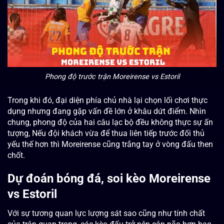
Phong độ trước trận Moreirense vs Estoril
Trong khi đó, đại diện phía chủ nhà lại chọn lối chơi thực
dụng nhưng đang gặp vấn đề lớn ở khâu dứt điểm. Nhìn
chung, phong độ của hai câu lạc bộ đều không thực sự ấn
tượng, Nếu đội khách vừa để thua liên tiếp trước đối thủ
yếu thế hơn thì Moreirense cũng trắng tay ở vòng đấu then
chốt.
Dự đoán bóng đá, soi kèo Moreirense
vs Estoril
Với sự tương quan lực lượng sát sao cũng như tính chất