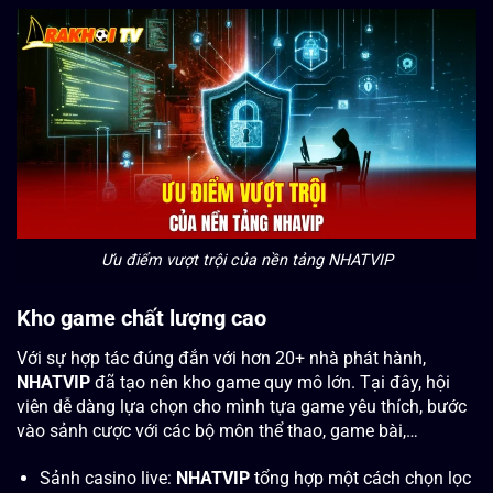
Ưu điểm vượt trội của nền tảng NHATVIP
Kho game chất lượng cao
Với sự hợp tác đúng đắn với hơn 20+ nhà phát hành,
NHATVIP
đã tạo nên kho game quy mô lớn. Tại đây, hội
viên dễ dàng lựa chọn cho mình tựa game yêu thích, bước
vào sảnh cược với các bộ môn thể thao, game bài,…
Sảnh casino live:
NHATVIP
tổng hợp một cách chọn lọc