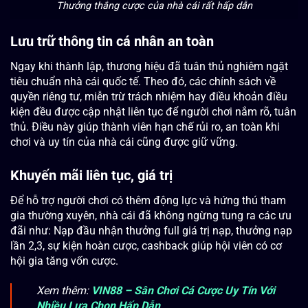
Thưởng thắng cược của nhà cái rất hấp dẫn
Lưu trữ thông tin cá nhân an toàn
Ngay khi thành lập, thương hiệu đã tuân thủ nghiêm ngặt
tiêu chuẩn nhà cái quốc tế. Theo đó, các chính sách về
quyền riêng tư, miễn trừ trách nhiệm hay điều khoản điều
kiện đều được cập nhật liên tục để người chơi nắm rõ, tuân
thủ. Điều này giúp thành viên hạn chế rủi ro, an toàn khi
chơi và uy tín của nhà cái cũng được giữ vững.
Khuyến mãi liên tục, giá trị
Để hỗ trợ người chơi có thêm động lực và hứng thú tham
gia thường xuyên, nhà cái đã không ngừng tung ra các ưu
đãi như: Nạp đầu nhận thưởng full giá trị nạp, thưởng nạp
lần 2,3, sự kiện hoàn cược, cashback giúp hội viên có cơ
hội gia tăng vốn cược.
Xem thêm:
VIN88 – Sân Chơi Cá Cược Uy Tín Với
Nhiều Lựa Chọn Hấp Dẫn