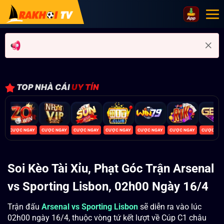
Bỏ
qua
nội
dung
TOP NHÀ CÁI
UY TÍN
AY
CƯỢC NGAY
CƯỢC NGAY
CƯỢC NGAY
CƯỢC NGAY
CƯỢC NGAY
CƯỢC NGAY
CƯỢC NG
Soi Kèo Tài Xỉu, Phạt Góc Trận Arsenal
vs Sporting Lisbon, 02h00 Ngày 16/4
Trận đấu
Arsenal vs Sporting Lisbon
sẽ diễn ra vào lúc
02h00 ngày 16/4, thuộc vòng tứ kết lượt về Cúp C1 châu