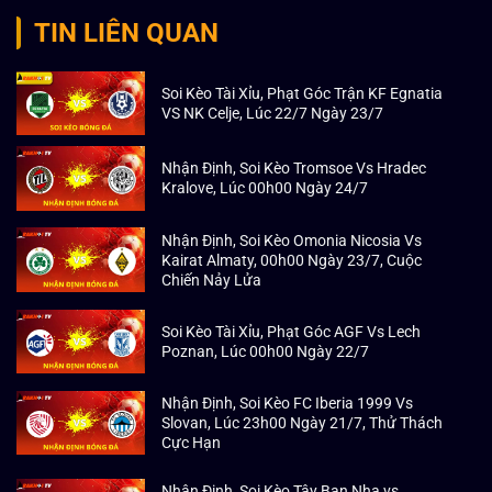
TIN LIÊN QUAN
Soi Kèo Tài Xỉu, Phạt Góc Trận KF Egnatia
VS NK Celje, Lúc 22/7 Ngày 23/7
Nhận Định, Soi Kèo Tromsoe Vs Hradec
Kralove, Lúc 00h00 Ngày 24/7
Nhận Định, Soi Kèo Omonia Nicosia Vs
Kairat Almaty, 00h00 Ngày 23/7, Cuộc
Chiến Nảy Lửa
Soi Kèo Tài Xỉu, Phạt Góc AGF Vs Lech
Poznan, Lúc 00h00 Ngày 22/7
Nhận Định, Soi Kèo FC Iberia 1999 Vs
Slovan, Lúc 23h00 Ngày 21/7, Thử Thách
Cực Hạn
Nhận Định, Soi Kèo Tây Ban Nha vs