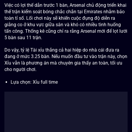
Việc có lợi thế dẫn trước 1 bàn, Arsenal chủ động triển khai
thế trận kiểm soát bóng chắc chắn tại Emirates nhằm bảo
toàn tỉ số. Lối chơi này sẽ khiến cuộc đụng độ diễn ra
giằng co ở khu vực giữa sân và khó có nhiều tình huống
tấn công. Thống kê cũng chỉ ra rằng Arsenal mới để lọt lưới
5 bàn sau 11 trận.
Do vậy, tỷ lệ Tài xỉu thắng cả hai hiệp do nhà cái đưa ra
đang ở mức 3.25 bàn. Nếu muốn đầu tư vào trận này, chọn
Xỉu vẫn là phương án mà chuyên gia thấy an toàn, tối ưu
cho người chơi.
Lựa chọn: Xỉu full time