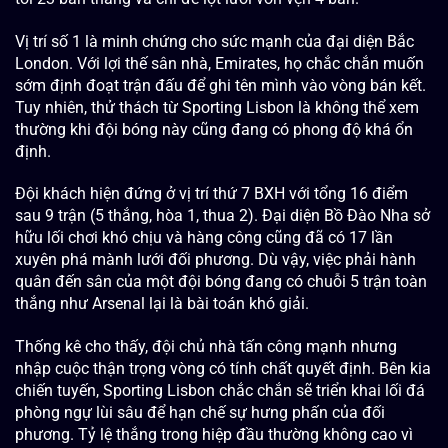
Vị trí số 1 là minh chứng cho sức mạnh của đại diện Bắc
London. Với lợi thế sân nhà, Emirates, họ chắc chắn muốn
sớm định đoạt trận đấu để ghi tên mình vào vòng bán kết.
Tuy nhiên, thử thách từ Sporting Lisbon là không thể xem
thường khi đội bóng này cũng đang có phong độ khá ổn
định.
Đội khách hiện đứng ở vị trí thứ 7 BXH với tổng 16 điểm
sau 9 trận (5 thắng, hòa 1, thua 2). Đại diện Bồ Đào Nha sở
hữu lối chơi khó chịu và hàng công cũng đã có 17 lần
xuyên phá mành lưới đối phương. Dù vậy, việc phải hành
quân đến sân của một đội bóng đang có chuỗi 5 trận toàn
thắng như Arsenal lại là bài toán khó giải.
Thống kê cho thấy, đội chủ nhà tấn công mạnh nhưng
nhập cuộc thận trọng vòng có tính chất quyết định. Bên kia
chiến tuyến, Sporting Lisbon chắc chắn sẽ triển khai lối đá
phòng ngự lùi sâu để hạn chế sự hưng phấn của đối
phương. Tỷ lệ thắng trong hiệp đầu thường không cao vì