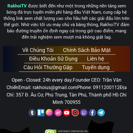
RakhoiTV
được biết đến như một trong những nền tảng xem
bóng đá trực tuyến miễn phí hàng đầu Việt Nam, cung cấp hệ
thống link xem chất lượng cao cho hầu hết các giải đấu lớn trên
thế giới. Nhờ việc tối ưu máy chủ và băng thông, RakhoiTV đảm
bảo đường truyền ổn định ngay cả trong giờ cao điểm, mang
đến trải nghiệm xem mượt mà không giật lag.
Về Chúng Tôi
Chính Sách Bảo Mật
Điều Khoản Sử Dụng
Liên hệ
Câu Hỏi Thường Gặp
Tuyển dụng
Open - Closed: 24h every day.Founder CEO: Trần Văn
ChiếnEmail:
rakhoius@gmail.comPhone
: 0911200112Địa
Chỉ: 357 Đ. Âu Cơ, Phú Trung, Tân Phú, Thành phố Hồ Chí
Minh 700955