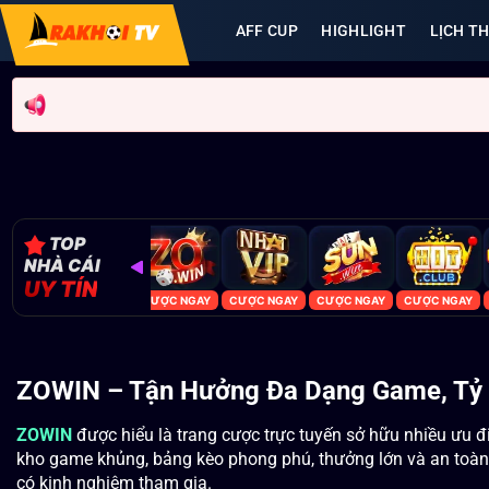
Bỏ
AFF CUP
HIGHLIGHT
LỊCH TH
qua
nội
dung
TOP
NHÀ CÁI
UY TÍN
CƯỢC NGAY
CƯỢC NGAY
CƯỢC NGAY
CƯỢC NGAY
CƯỢC NGAY
CƯỢC 
ZOWIN – Tận Hưởng Đa Dạng Game, Tỷ 
ZOWIN
được hiểu là trang cược trực tuyến sở hữu nhiều ưu đi
kho game khủng, bảng kèo phong phú, thưởng lớn và an toàn
có kinh nghiệm tham gia.