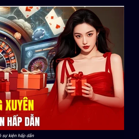
 sự kiện hấp dẫn