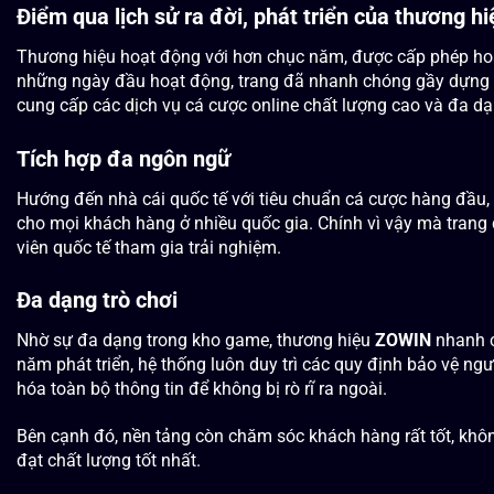
Điểm qua lịch sử ra đời, phát triển của thương h
Thương hiệu hoạt động với hơn chục năm, được cấp phép ho
những ngày đầu hoạt động, trang đã nhanh chóng gầy dựng đư
cung cấp các dịch vụ cá cược online chất lượng cao và đa 
Tích hợp đa ngôn ngữ
Hướng đến nhà cái quốc tế với tiêu chuẩn cá cược hàng đầu,
cho mọi khách hàng ở nhiều quốc gia. Chính vì vậy mà trang
viên quốc tế tham gia trải nghiệm.
Đa dạng trò chơi
Nhờ sự đa dạng trong kho game, thương hiệu
ZOWIN
nhanh c
năm phát triển, hệ thống luôn duy trì các quy định bảo vệ n
hóa toàn bộ thông tin để không bị rò rĩ ra ngoài.
Bên cạnh đó, nền tảng còn chăm sóc khách hàng rất tốt, khôn
đạt chất lượng tốt nhất.