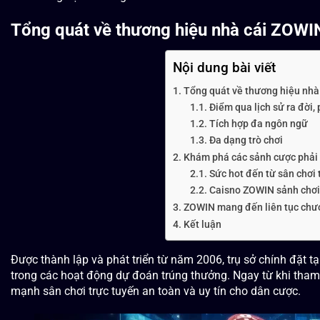
Tổng quát về thương hiệu nhà cái ZOWI
Nội dung bài viết
Tổng quát về thương hiệu nhà
Điểm qua lịch sử ra đời,
Tích hợp đa ngôn ngữ
Đa dạng trò chơi
Khám phá các sảnh cược phải
Sức hot đến từ sân chơi
Caisno ZOWIN sảnh chơ
ZOWIN mang đến liên tục chư
Kết luận
Được thành lập và phát triển từ năm 2006, trụ sở chính đặt 
trong các hoạt động dự đoán trúng thưởng. Ngay từ khi tham g
mạnh sân chơi trực tuyến an toàn và uy tín cho dân cược.