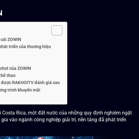
N
 cái ZOWIN
 phát triển của thương hiệu
 chơi của ZOWIN
 thể thao
i được RAKHOITV đánh giá cao
ơng trình khuyến mãi
tại Costa Rica, một đất nước của những quy định nghiêm ngặt
ia vào ngành công nghiệp giải trí, nền tảng đã phát triển