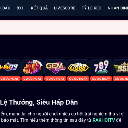
I ĐẤU
BXH
KẾT QUẢ
LIVESCORE
TỶ LỆ KÈO
NHẬN ĐỊN
NGAY
CƯỢC NGAY
CƯỢC NGAY
CƯỢC NGAY
CƯỢC NGAY
CƯỢC NGAY
Lệ Thưởng, Siêu Hấp Dẫn
ểm, mang lại cho người chơi nhiều cơ hội trải nghiệm thú vị ở
 bảo mật. Tìm hiểu thêm thông tin sau đây từ
RAKHOITV
để