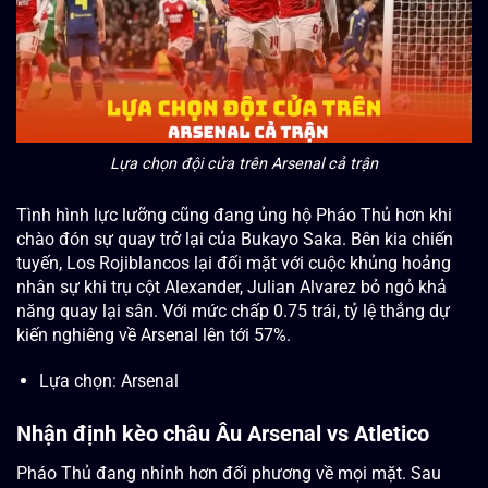
Lựa chọn đội cửa trên Arsenal cả trận
Tình hình lực lưỡng cũng đang ủng hộ Pháo Thủ hơn khi
chào đón sự quay trở lại của Bukayo Saka. Bên kia chiến
tuyến, Los Rojiblancos lại đối mặt với cuộc khủng hoảng
nhân sự khi trụ cột Alexander, Julian Alvarez bỏ ngỏ khả
năng quay lại sân. Với mức chấp 0.75 trái, tỷ lệ thắng dự
kiến nghiêng về Arsenal lên tới 57%.
Lựa chọn: Arsenal
Nhận định kèo châu Âu Arsenal vs Atletico
Pháo Thủ đang nhỉnh hơn đối phương về mọi mặt. Sau