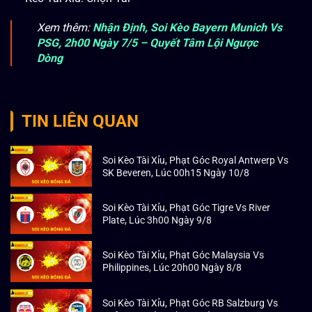
Xem thêm:
Nhận Định, Soi Kèo Bayern Munich Vs
PSG, 2h00 Ngày 7/5 – Quyết Tâm Lội Ngược
Dòng
TIN LIÊN QUAN
Soi Kèo Tài Xỉu, Phạt Góc Royal Antwerp Vs
SK Beveren, Lúc 00h15 Ngày 10/8
Soi Kèo Tài Xỉu, Phạt Góc Tigre Vs River
Plate, Lúc 3h00 Ngày 9/8
Soi Kèo Tài Xỉu, Phạt Góc Malaysia Vs
Philippines, Lúc 20h00 Ngày 8/8
Soi Kèo Tài Xỉu, Phạt Góc RB Salzburg Vs