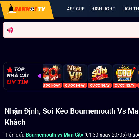
Bỏ
AFF CUP
HIGHLIGHT
LỊCH TH
qua
nội
dung
TOP
NHÀ CÁI
UY TÍN
 NGAY
CƯỢC NGAY
CƯỢC NGAY
CƯỢC NGAY
CƯỢC NGAY
CƯỢC NGAY
Nhận Định, Soi Kèo Bournemouth Vs Man
Khách
Trận đấu
Bournemouth vs Man City
(01:30 ngày 20/05) thuộc