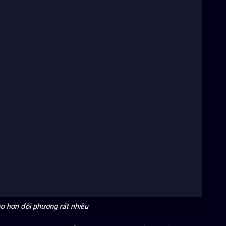
o hơn đối phương rất nhiều