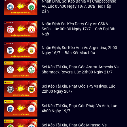
Nhận Định, Soi Kèo Bahia Vs Chapecoense
AF, Lúc 05h30 Ngày 18/7, Bữa Tiệc Hấp
Dẫn
Nhận Định Soi Kèo Derry City Vs CSKA
Sofia, Lúc 00h30 Ngày 17/7 – Chờ Đợi Bất
Ngờ
Nhận Định, Soi Kèo Anh Vs Argentina, 2h00
Ngày 16/7 – Bán Kết Máu Lửa
Soi Kèo Tài Xỉu, Phạt Góc Ararat Armenia Vs
Shamrock Rovers, Lúc 23h00 Ngày 21/7
Soi Kèo Tài Xỉu, Phạt Góc TPS vs Ilves, Lúc
22h00 Ngày 20/7
Soi Kèo Tài Xỉu, Phạt Góc Pháp Vs Anh, Lúc
4h00 Ngày 19/7
Soi Kèo Tài Xỉu, Phạt Góc Mirassol Vs