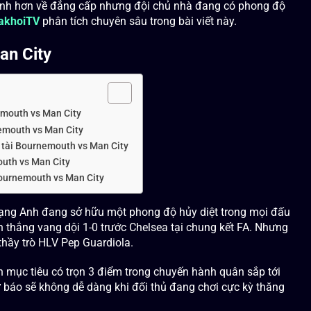
nhỉnh hơn về đẳng cấp nhưng đội chủ nhà đang có phong độ
akhoiTV
phân tích chuyên sâu trong bài viết này.
an City
mouth vs Man City
emouth vs Man City
o tài Bournemouth vs Man City
uth vs Man City
 Bournemouth vs Man City
hạng Anh đang sở hữu một phong độ hủy diệt trong mọi đấu
n thắng vang dội 1-0 trước Chelsea tại chung kết FA. Nhưng
thầy trò HLV Pep Guardiola.
n mục tiêu có trọn 3 điểm trong chuyến hành quân sắp tới
 báo sẽ không dễ dàng khi đối thủ đang chơi cực kỳ thăng