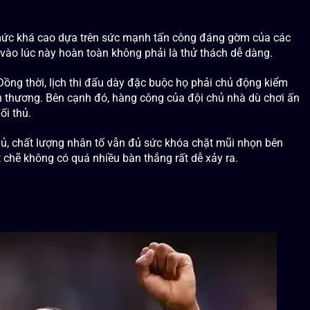
 ở mức khá cao dựa trên sức mạnh tấn công đáng gờm của các
y vào lúc này hoàn toàn không phải là thử thách dễ dàng.
ồng thời, lịch thi đấu dày đặc buộc họ phải chủ động kiểm
hấn thương. Bên cạnh đó, hàng công của đội chủ nhà dù chơi ấn
ối thủ.
hủ, chất lượng nhân tố vẫn đủ sức khóa chặt mũi nhọn bên
 chẽ không có quá nhiều bàn thắng rất dễ xảy ra.