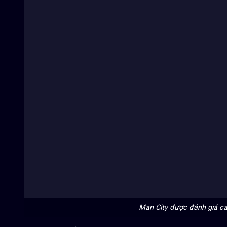
Man City được đánh giá ca