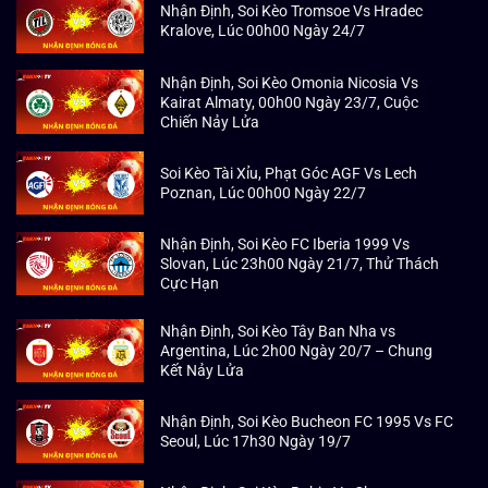
Nhận Định, Soi Kèo Tromsoe Vs Hradec
Kralove, Lúc 00h00 Ngày 24/7
Nhận Định, Soi Kèo Omonia Nicosia Vs
Kairat Almaty, 00h00 Ngày 23/7, Cuộc
Chiến Nảy Lửa
Soi Kèo Tài Xỉu, Phạt Góc AGF Vs Lech
Poznan, Lúc 00h00 Ngày 22/7
Nhận Định, Soi Kèo FC Iberia 1999 Vs
Slovan, Lúc 23h00 Ngày 21/7, Thử Thách
Cực Hạn
Nhận Định, Soi Kèo Tây Ban Nha vs
Argentina, Lúc 2h00 Ngày 20/7 – Chung
Kết Nảy Lửa
Nhận Định, Soi Kèo Bucheon FC 1995 Vs FC
Seoul, Lúc 17h30 Ngày 19/7