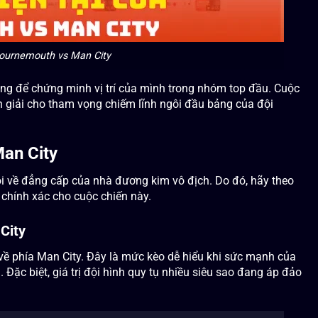
Bournemouth vs Man City
ng để chứng minh vị trí của mình trong nhóm top đầu. Cuộc
n giải cho tham vọng chiếm lĩnh ngôi đầu bảng của đội
Man City
ội về đẳng cấp của nhà đương kim vô địch. Do đó, hãy theo
 chính xác cho cuộc chiến này.
City
g về phía Man City. Đây là mức kèo dễ hiểu khi sức mạnh của
Đặc biệt, giá trị đội hình quy tụ nhiều siêu sao đang áp đảo