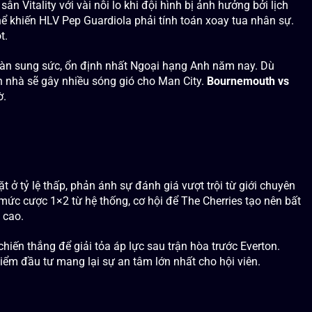
 Vitality với vài nỗi lo khi đội hình bị ảnh hưởng bởi lịch
hể khiến HLV Pep Guardiola phải tính toán xoay tua nhân sự.
t.
àn sung sức, ổn định nhất Ngoại hạng Anh năm nay. Dù
ân nhà sẽ gây nhiều sóng gió cho Man City.
Bournemouth vs
ờ.
ở tỷ lệ thấp, phản ánh sự đánh giá vượt trội từ giới chuyên
ức cược 1×2 từ hệ thống, cơ hội để The Cherries tạo nên bất
 cao.
iến thắng để giải tỏa áp lực sau trận hòa trước Everton.
điểm đầu tư mang lại sự an tâm lớn nhất cho hội viên.