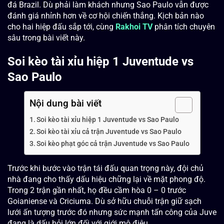
đá Brazil. Dù phải làm khách nhưng Sao Paulo vẫn được
đánh giá nhỉnh hơn về cơ hội chiến thắng. Kịch bản nào
cho hai hiệp đấu sắp tới, cùng
Rakhoi TV
phân tích chuyên
sâu trong bài viết này.
Soi kèo tài xỉu hiệp 1 Juventude vs
Sao Paulo
Nội dung bài viết
Soi kèo tài xỉu hiệp 1 Juventude vs Sao Paulo
Soi kèo tài xỉu cả trận Juventude vs Sao Paulo
Soi kèo phạt góc cả trận Juventude vs Sao Paulo
Trước khi bước vào trận tái đấu quan trọng này, đội chủ
nhà đang cho thấy dấu hiệu chững lại về mặt phong độ.
Trong 2 trận gần nhất, họ đều cầm hòa 0 – 0 trước
Goianiense và Criciuma. Dù sở hữu chuỗi trận giữ sạch
lưới ấn tượng trước đó nhưng sức mạnh tấn công của Juve
đang là dấu hỏi lớn đối với giới mộ điệu.