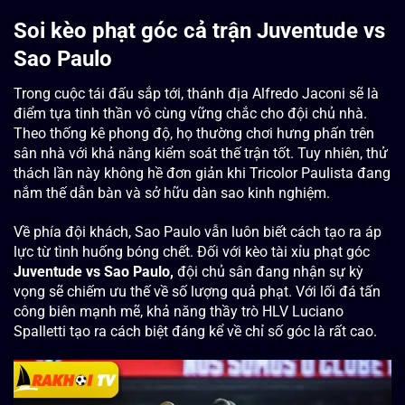
Soi kèo phạt góc cả trận Juventude vs
Sao Paulo
Trong cuộc tái đấu sắp tới, thánh địa Alfredo Jaconi sẽ là
điểm tựa tinh thần vô cùng vững chắc cho đội chủ nhà.
Theo thống kê phong độ, họ thường chơi hưng phấn trên
sân nhà với khả năng kiểm soát thế trận tốt. Tuy nhiên, thử
thách lần này không hề đơn giản khi Tricolor Paulista đang
nắm thế dẫn bàn và sở hữu dàn sao kinh nghiệm.
Về phía đội khách, Sao Paulo vẫn luôn biết cách tạo ra áp
lực từ tình huống bóng chết. Đối với kèo tài xỉu phạt góc
Juventude vs Sao Paulo,
đội chủ sân đang nhận sự kỳ
vọng sẽ chiếm ưu thế về số lượng quả phạt. Với lối đá tấn
công biên mạnh mẽ, khả năng thầy trò HLV Luciano
Spalletti tạo ra cách biệt đáng kể về chỉ số góc là rất cao.