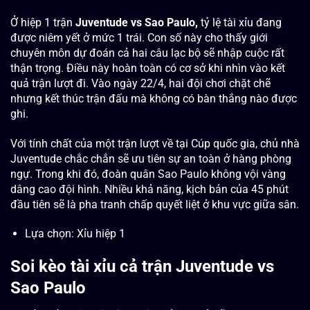
Ở hiệp 1 trận
Juventude vs Sao Paulo,
tỷ lệ tài xỉu đang
được niêm yết ở mức 1 trái. Con số này cho thấy giới
chuyên môn dự đoán cả hai câu lạc bộ sẽ nhập cuộc rất
thận trọng. Điều này hoàn toàn có cơ sở khi nhìn vào kết
quả trận lượt đi. Vào ngày 22/4, hai đội chơi chặt chẽ
nhưng kết thúc trận đấu mà không có bàn thắng nào được
ghi.
Với tính chất của một trận lượt về tại Cúp quốc gia, chủ nhà
Juventude chắc chắn sẽ ưu tiên sự an toàn ở hàng phòng
ngự. Trong khi đó, đoàn quân Sao Paulo không vội vàng
dâng cao đội hình. Nhiều khả năng, kịch bản của 45 phút
đầu tiên sẽ là pha tranh chấp quyết liệt ở khu vực giữa sân.
Lựa chọn: Xỉu hiệp 1
Soi kèo tài xỉu cả trận Juventude vs
Sao Paulo