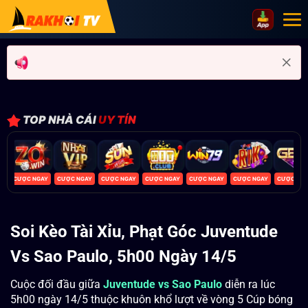
Bỏ
qua
nội
dung
TOP NHÀ CÁI
UY TÍN
AY
CƯỢC NGAY
CƯỢC NGAY
CƯỢC NGAY
CƯỢC NGAY
CƯỢC NGAY
CƯỢC NGAY
CƯỢC NG
Soi Kèo Tài Xỉu, Phạt Góc Juventude
Vs Sao Paulo, 5h00 Ngày 14/5
Cuộc đối đầu giữa
Juventude vs Sao Paulo
diễn ra lúc
5h00 ngày 14/5 thuộc khuôn khổ lượt về vòng 5 Cúp bóng