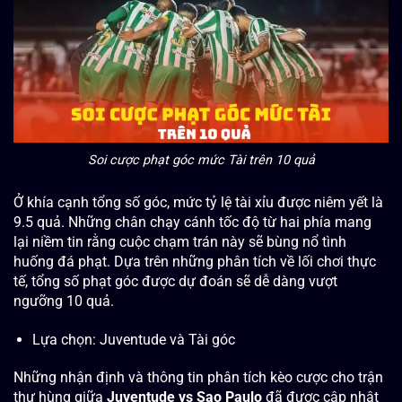
Soi cược phạt góc mức Tài trên 10 quả
Ở khía cạnh tổng số góc, mức tỷ lệ tài xỉu được niêm yết là
9.5 quả. Những chân chạy cánh tốc độ từ hai phía mang
lại niềm tin rằng cuộc chạm trán này sẽ bùng nổ tình
huống đá phạt. Dựa trên những phân tích về lối chơi thực
tế, tổng số phạt góc được dự đoán sẽ dễ dàng vượt
ngưỡng 10 quả.
Lựa chọn: Juventude và Tài góc
Những nhận định và thông tin phân tích kèo cược cho trận
thư hùng giữa
Juventude vs Sao Paulo
đã được cập nhật