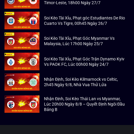
Timor-Leste, 18h00 Ngày 27/7
Soi Kèo Tài Xỉu, Phạt góc Estudiantes De Rio
Cuarto Vs Tigre, 00h45 Ngày 26/7
Soi Kèo Tài Xỉu, Phạt Góc Myanmar Vs
Malaysia, Lúc 17h00 Ngày 25/7
Soi Kèo Tài Xỉu, Phạt Góc Trận Dynamo Kyiv
Vs PAOK FC, Lúc 00h00 Ngày 24/7
Nhận Định, Soi Kèo Kilmarnock vs Celtic,
2h45 Ngày 9/8, Nhà Vua Thử Lửa
Nhận Định, Soi Kèo Thái Lan vs Myanmar,
Lúc 20h00 Ngày 8/8 – Quyết Định Ngôi Đầu
Bảng B