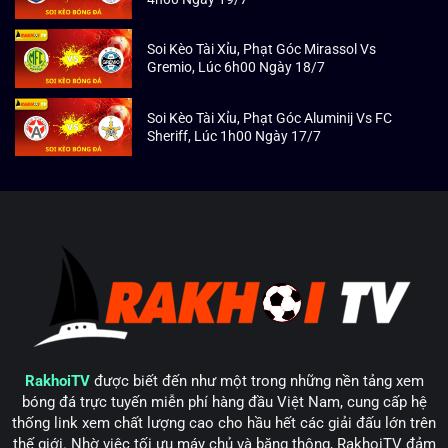
Soi Kèo Tài Xỉu, Phạt Góc Mirassol Vs
Gremio, Lúc 6h00 Ngày 18/7
Soi Kèo Tài Xỉu, Phạt Góc Aluminij Vs FC
Sheriff, Lúc 1h00 Ngày 17/7
RakhoiTV
được biết đến như một trong những nền tảng xem
bóng đá trực tuyến miễn phí hàng đầu Việt Nam, cung cấp hệ
thống link xem chất lượng cao cho hầu hết các giải đấu lớn trên
thế giới. Nhờ việc tối ưu máy chủ và băng thông, RakhoiTV đảm