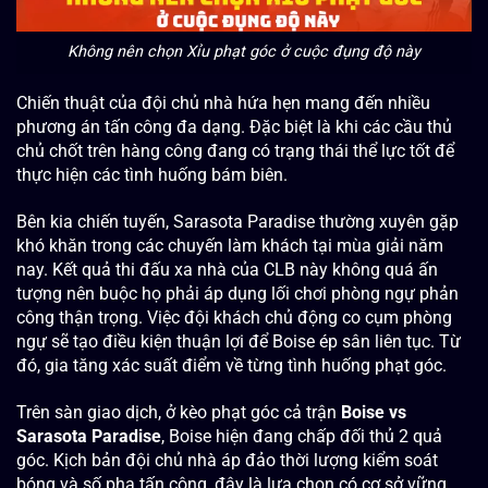
Không nên chọn Xỉu phạt góc ở cuộc đụng độ này
Chiến thuật của đội chủ nhà hứa hẹn mang đến nhiều
phương án tấn công đa dạng. Đặc biệt là khi các cầu thủ
chủ chốt trên hàng công đang có trạng thái thể lực tốt để
thực hiện các tình huống bám biên.
Bên kia chiến tuyến, Sarasota Paradise thường xuyên gặp
khó khăn trong các chuyến làm khách tại mùa giải năm
nay. Kết quả thi đấu xa nhà của CLB này không quá ấn
tượng nên buộc họ phải áp dụng lối chơi phòng ngự phản
công thận trọng. Việc đội khách chủ động co cụm phòng
ngự sẽ tạo điều kiện thuận lợi để Boise ép sân liên tục. Từ
đó, gia tăng xác suất điểm về từng tình huống phạt góc.
Trên sàn giao dịch, ở kèo phạt góc cả trận
Boise vs
Sarasota Paradise
, Boise hiện đang chấp đối thủ 2 quả
góc. Kịch bản đội chủ nhà áp đảo thời lượng kiểm soát
bóng và số pha tấn công, đây là lựa chọn có cơ sở vững