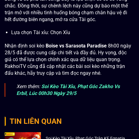
chắc. Đồng thời, sự chênh lệch này cũng dự báo một thế
trận mở với nhiều tình huống bóng chạm chân hậu vệ đi
hết đường biên ngang, mở ra cửa Tài góc.
Lựa chọn Tài xỉu: Chọn Xỉu
Nhận định soi kèo
Boise vs Sarasota Paradise
8h00 ngày
28/5 đã được cung cấp chi tiết và đầy đủ. Hy vọng, độc
giả có thể lựa chọn chính xác qua dữ liệu quan trọng.
RakhoiTV
cũng đã cập nhật các bài soi kèo những trận
đấu khác, hãy truy cập và tìm đọc ngay nhé.
Xem thêm:
Soi Kèo Tài Xỉu, Phạt Góc Zakho Vs
Erbil, Lúc 00h30 Ngày 29/5
TIN LIÊN QUAN
Soi Kèo Tài Xỉu, Phạt Góc Trận KF Egnatia