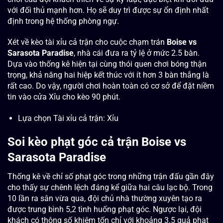
với đối thủ mạnh hơn. Họ sẽ duy trì được sự ổn định nhất
định trong hệ thống phòng ngự.
Xét về kèo tài xỉu cả trận cho cuộc chạm trán
Boise vs
Sarasota Paradise
, nhà cái đưa ra tỷ lệ ở mức 2.5 bàn.
Dựa vào thống kê hiện tại cùng thói quen chơi bóng thận
trọng, khả năng hai hiệp kết thúc với ít hơn 3 bàn thắng là
rất cao. Do vậy, người chơi hoàn toàn có cơ sở để đặt niềm
tin vào cửa Xỉu cho kèo 90 phút.
Lựa chọn Tài xỉu cả trận: Xỉu
Soi kèo phạt góc cả trận Boise vs
Sarasota Paradise
Thống kê về chỉ số phạt góc trong những trận đấu gần đây
cho thấy sự chênh lệch đáng kể giữa hai câu lạc bộ. Trong
10 lần ra sân vừa qua, đội chủ nhà thường xuyên tạo ra
được trung bình 5,2 tình huống phạt góc. Ngược lại, đội
khách có thông số khiêm tốn chỉ với khoảng 3.5 quả phạt