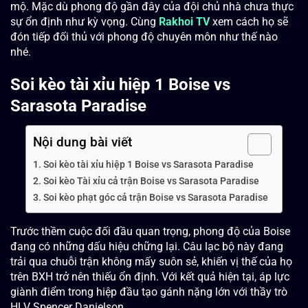
mộ. Mặc dù phong độ gần đây của đội chủ nhà chưa thực
sự ổn định như kỳ vọng. Cùng
Rakhoi TV
xem cách họ sẽ
đón tiếp đối thủ với phong độ chuyên môn như thế nào
nhé.
Soi kèo tài xỉu hiệp 1 Boise vs
Sarasota Paradise
Nội dung bài viết
Soi kèo tài xỉu hiệp 1 Boise vs Sarasota Paradise
Soi kèo Tài xỉu cả trận Boise vs Sarasota Paradise
Soi kèo phạt góc cả trận Boise vs Sarasota Paradise
Trước thềm cuộc đối đầu quan trọng, phong độ của Boise
đang có những dấu hiệu chững lại. Câu lạc bộ này đang
trải qua chuỗi trận không mấy suôn sẻ, khiến vị thế của họ
trên BXH trở nên thiếu ổn định. Với kết quả hiện tại, áp lực
giành điểm trong hiệp đầu tạo gánh nặng lớn với thầy trò
HLV Spencer Danielson.