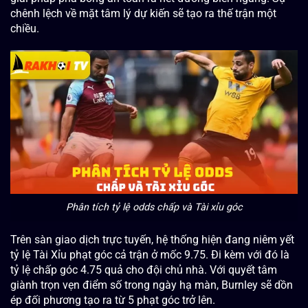
chênh lệch về mặt tâm lý dự kiến sẽ tạo ra thế trận một
chiều.
Phân tích tỷ lệ odds chấp và Tài xỉu góc
Trên sàn giao dịch trực tuyến, hệ thống hiện đang niêm yết
tỷ lệ Tài Xỉu phạt góc cả trận ở mốc 9.75. Đi kèm với đó là
tỷ lệ chấp góc 4.75 quả cho đội chủ nhà. Với quyết tâm
giành trọn vẹn điểm số trong ngày hạ màn, Burnley sẽ dồn
ép đối phương tạo ra từ 5 phạt góc trở lên.