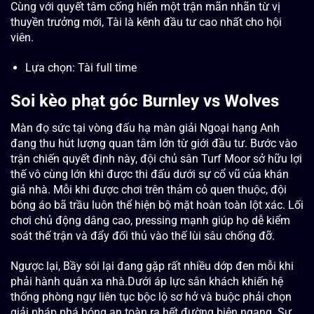
Cùng với quyết tâm cống hiến một trận mãn nhãn từ vị
thuyền trưởng mới, Tài là kênh đầu tư cao nhất cho hội
viên.
Lựa chọn: Tài full time
Soi kèo phạt góc Burnley vs Wolves
Màn đọ sức tại vòng đấu hạ màn giải Ngoại hạng Anh
đang thu hút lượng quan tâm lớn từ giới đầu tư. Bước vào
trận chiến quyết định này, đội chủ sân Turf Moor sở hữu lợi
thế vô cùng lớn khi được thi đấu dưới sự cổ vũ của khán
giả nhà. Mỗi khi được chơi trên thảm cỏ quen thuộc, đội
bóng áo bã trầu luôn thể hiện bộ mặt hoàn toàn lột xác. Lối
chơi chủ động dâng cao, pressing mạnh giúp họ dễ kiểm
soát thế trận và đẩy đối thủ vào thế lùi sâu chống đỡ.
Ngược lại, Bầy sói lại đang gặp rất nhiều dớp đen mỗi khi
phải hành quân xa nhà.Dưới áp lực sân khách khiến hệ
thống phòng ngự liên tục bộc lộ sơ hở và buộc phải chọn
giải pháp phá bóng an toàn ra hết đường biên ngang. Sự