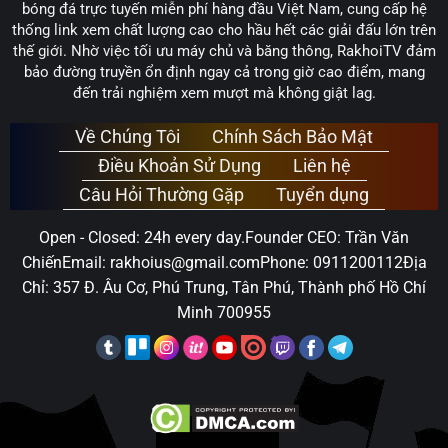
bóng đá trực tuyến miễn phí hàng đầu Việt Nam, cung cấp hệ
thống link xem chất lượng cao cho hầu hết các giải đấu lớn trên
thế giới. Nhờ việc tối ưu máy chủ và băng thông, RakhoiTV đảm
bảo đường truyền ổn định ngay cả trong giờ cao điểm, mang
đến trải nghiệm xem mượt mà không giật lag.
Về Chúng Tôi
Chính Sách Bảo Mật
Điều Khoản Sử Dụng
Liên hệ
Câu Hỏi Thường Gặp
Tuyển dụng
Open - Closed: 24h every day.Founder CEO: Trần Văn
ChiếnEmail:
rakhoius@gmail.comPhone
: 0911200112Địa
Chỉ: 357 Đ. Âu Cơ, Phú Trung, Tân Phú, Thành phố Hồ Chí
Minh 700955