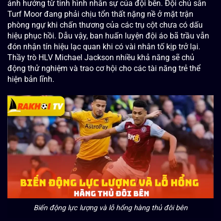
ảnh hưởng từ tinh hình nhân sự của đội bên. Đội chủ sân
Turf Moor đang phải chịu tổn thất nặng nề ở mặt trận
phòng ngự khi chấn thương của các trụ cột chưa có dấu
hiệu phục hồi. Dẫu vậy, ban huấn luyện đội áo bã trầu vẫn
đón nhận tín hiệu lạc quan khi có vài nhân tố kịp trở lại.
Thầy trò HLV Michael Jackson nhiều khả năng sẽ chủ
động thử nghiệm và trao cơ hội cho các tài năng trẻ thể
hiện bản lĩnh.
Biến động lực lượng và lỗ hổng hàng thủ đôi bên